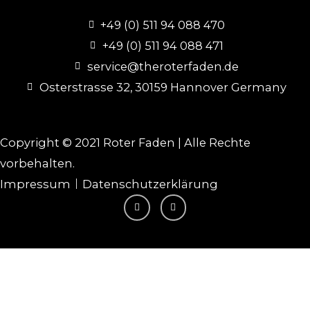
+49 (0) 511 94 088 470
+49 (0) 511 94 088 471
service@theroterfaden.de
Osterstrasse 32, 30159 Hannover Germany
Copyright © 2021 Roter Faden | Alle Rechte
vorbehalten.
Impressum
Datenschutzerklärung
I
F
n
a
s
c
t
e
a
b
g
o
r
o
a
k
m