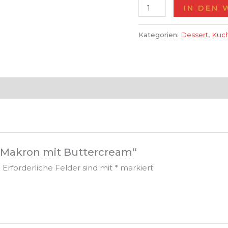
IN DEN
Kategorien:
Dessert
,
Kuc
 „Makron mit Buttercream“
.
Erforderliche Felder sind mit
*
markiert