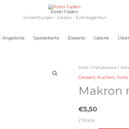
Roter Faden
Smashburger - Gelato - Eventagentur
Angebote
Speisekarte
Eiskarte
Galerie
Über
Makron
Start
/
Partyservice
/
Tort
mit
Dessert
,
Kuchen
,
Torte
Buttercream
Makron 
Menge
€
5,50
2 Stück