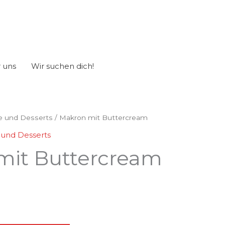
 uns
Wir suchen dich!
e und Desserts
/ Makron mit Buttercream
 und Desserts
mit Buttercream